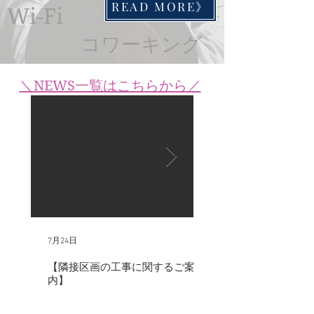
READ MORE》
Wi-Fi
コワーキング
＼​NEWS一覧はこちらから／
7月24日
7月11日
【隣接区画の工事に関するご案
7/18(土)は【akinori 
内】
よるポップアップス
定でご出店されます