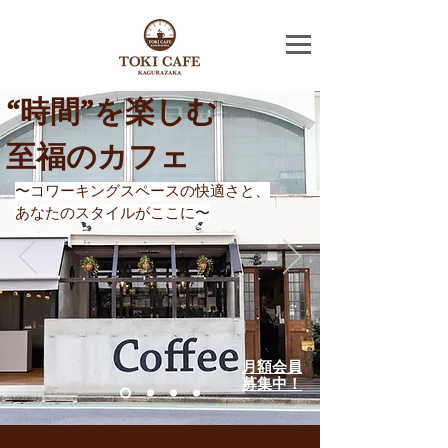
“時間”を楽しむ
​至福のカフェ
​〜コワーキングスペースの快適さと、
あなたのスタイルがここに〜
月額会員
募集中！