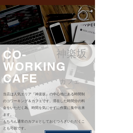
CO-
​神楽坂
WORKING
CAFE
カフェ
​当店は人気エリア『神楽坂』の中心地にある時間制
のコワーキング＆カフェです。
滞在した時間分の料
金をいただく為、
時間を気にせずに作業に集中出来
ます。
もちろん通常のカフェとしておくつろぎいただくこ
とも可能です。