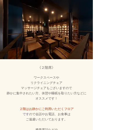
《２階席
》
ワークスペースや
リクライニングチェア
マッサージチェアもございますので
静かに集中されたい方、休憩や睡眠を取りたい方などに
オス
スメです！
２階はお静かにご利用いただくフロア
です
ので会話やお電話、
お食事は
ご遠慮いただいております。
携帯電話などの