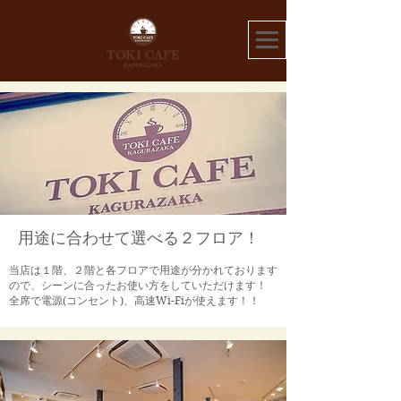
​用途に合わせて選べる２フロア！
当店は１階、２階と各フロアで用途が分かれております
ので、シーンに合ったお使い方をしていただけます！
​全席で電源(コンセント)、高速Wi-Fiが使えます！！