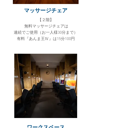
マッサージチェア
​【２階】
無料マッサージチェアは
連続でご使用（お一人様30分まで）
有料『あんま王Ⅳ』は15分100円
ワークスペース