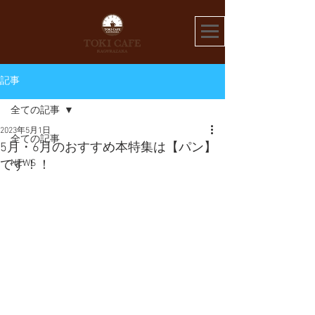
記事
全ての記事
2023年5月1日
全ての記事
5月・6月のおすすめ本特集は【パン】
NEWS
です！！