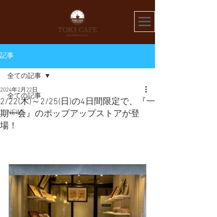
記事
全ての記事
2024年2月22日
全ての記事
2/22(木)～2/25(日)の4日間限定で、『一
NEWS
期一会』のポップアップストアが登
場！