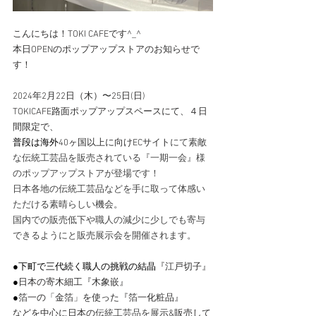
こんにちは！TOKI CAFEです^_^
本日
OPENのポップアップストアのお知らせで
す！
2024年2月22日（木）〜25日(日)
TOKICAFE路面ポップアップスペースにて、４日
間限定で、
普段は海外
40ヶ国以上に向けECサイト
にて素敵
な伝統工芸品を販売されている『一期一会』様
のポップアップストアが登場です！
日本各地の伝統工芸品などを手に取って体感い
ただける素晴らしい機会。
国内での販売低下や職人の減少に少しでも寄与
できるようにと販売展示会を開催されます。
●下町で三代続く職人の挑戦の結晶
『江戸切子』
●
日本の寄木細工『木象嵌』
●
箔一の「金箔」を使った『箔一化粧品』
などを中心に日本の
伝統工芸品を展示
&販売して