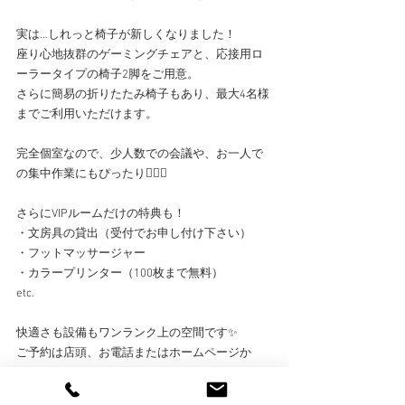
実は…しれっと椅子が新しくなりました！
座り心地抜群のゲーミングチェアと、応接用ロ
ーラータイプの椅子2脚をご用意。
さらに簡易の折りたたみ椅子もあり、最大4名様
までご利用いただけます。
完全個室なので、少人数での会議や、お一人で
の集中作業にもぴったり🙆🏻‍♀️
さらにVIPルームだけの特典も！
・文房具の貸出（受付でお申し付け下さい）
・フットマッサージャー
・カラープリンター（100枚まで無料）
etc.
快適さも設備もワンランク上の空間です✨
ご予約は店頭、お電話またはホームページか
ら！
皆さまのご利用を心よりお待ちしております☺️