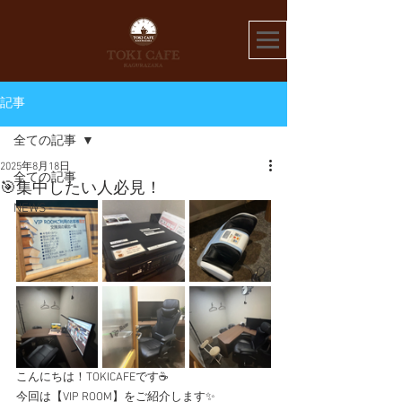
記事
全ての記事
2025年8月18日
全ての記事
🎯集中したい人必見！
NEWS
こんにちは！TOKICAFEです☕️
今回は【VIP ROOM】をご紹介します✨