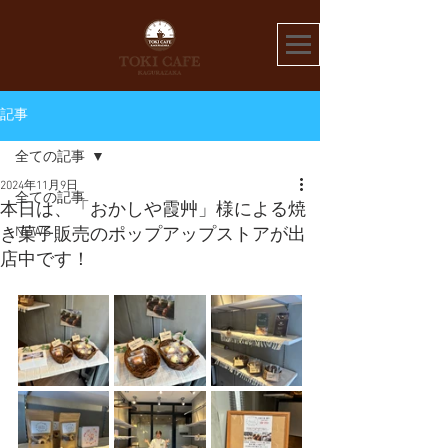
記事
全ての記事
2024年11月9日
全ての記事
本日は、「おかしや霞艸」様による焼
NEWS
き菓子販売のポップアップストアが出
店中です！