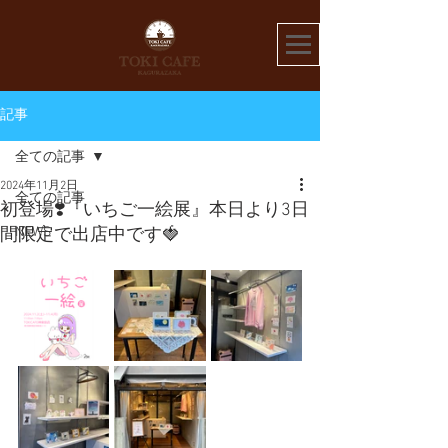
記事
全ての記事
2024年11月2日
全ての記事
初登場❣️『いちご一絵展』本日より3日
NEWS
間限定で出店中です🍓